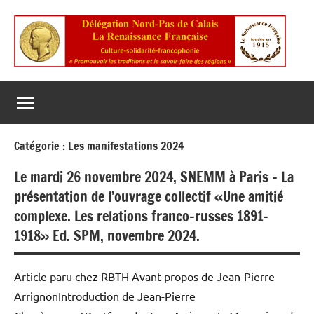
Aller
au
contenu
La
Culture
Solidarité
Renaissance
Francophonie
Française
Catégorie :
Les manifestations 2024
Le mardi 26 novembre 2024, SNEMM à Paris – La
présentation de l’ouvrage collectif «Une amitié
complexe. Les relations franco-russes 1891-
1918» Ed. SPM, novembre 2024.
Article paru chez RBTH Avant-propos de Jean-Pierre
ArrignonIntroduction de Jean-Pierre