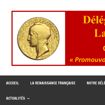
Aller
au
contenu
La
Culture
Solidarité
Renaissance
Francophonie
ACCUEIL
LA RENAISSANCE FRANÇAISE
NOTRE DÉL
Française
ACTUALITÉS