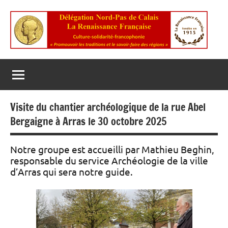
Aller
au
contenu
La
Culture
Solidarité
Renaissance
Francophonie
Française
Visite du chantier archéologique de la rue Abel
Bergaigne à Arras le 30 octobre 2025
Notre groupe est accueilli par Mathieu Beghin,
responsable du service Archéologie de la ville
d’Arras qui sera notre guide.