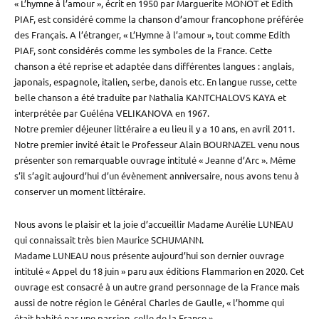
« L’hymne à l’amour », écrit en 1950 par Marguerite MONOT et Edith
PIAF, est considéré comme la chanson d’amour francophone préférée
des Français. A l’étranger, « L’Hymne à l’amour », tout comme Edith
PIAF, sont considérés comme les symboles de la France. Cette
chanson a été reprise et adaptée dans différentes langues : anglais,
japonais, espagnole, italien, serbe, danois etc. En langue russe, cette
belle chanson a été traduite par Nathalia KANTCHALOVS KAYA et
interprétée par Guéléna VELIKANOVA en 1967.
Notre premier déjeuner littéraire a eu lieu il y a 10 ans, en avril 2011.
Notre premier invité était le Professeur Alain BOURNAZEL venu nous
présenter son remarquable ouvrage intitulé « Jeanne d’Arc ». Même
s’il s’agit aujourd’hui d’un évènement anniversaire, nous avons tenu à
conserver un moment littéraire.
Nous avons le plaisir et la joie d’accueillir Madame Aurélie LUNEAU
qui connaissait très bien Maurice SCHUMANN.
Madame LUNEAU nous présente aujourd’hui son dernier ouvrage
intitulé « Appel du 18 juin » paru aux éditions Flammarion en 2020. Cet
ouvrage est consacré à un autre grand personnage de la France mais
aussi de notre région le Général Charles de Gaulle, « l’homme qui
était habité par une passion, celle de la France ».