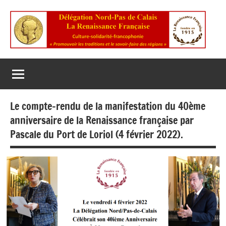
Aller
au
contenu
La
Culture
Solidarité
Renaissance
Francophonie
Française
Le compte-rendu de la manifestation du 40ème
anniversaire de la Renaissance française par
Pascale du Port de Loriol (4 février 2022).